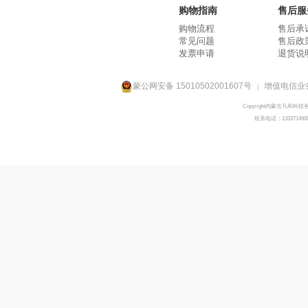
购物指南
售后服
购物流程
售后承
常见问题
售后政
发票申请
退货说
蒙公网安备 15010502001607号
增值电信业务
|
Copyright内蒙古凡和科技
联系电话：133371490