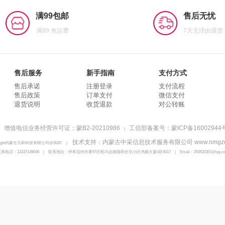
满99包邮
售后无忧
满99 免运费
7天无理由退货
售后服务
新手指南
支付方式
售后承诺
注册登录
支付流程
售后政策
订单支付
微信支付
退货说明
收货退款
对公转账
增值电信业务经营许可证：蒙B2-20210986
工信部备案号：蒙ICP备16002944号
|
技术支持：内蒙古中采信息技术服务有限公司 www.nmgzc.
yright内蒙古凡和科技有限公司@2020
|
系电话：13337149006
|
联系地址：呼和浩特市赛罕区昭乌达路颐和住宅小区鸿都大厦4层4017
|
Email：250520301@qq.c